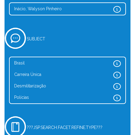
Inácio, Walyson Pinheiro
1
SUBJECT
Brasil
1
Carreira Única
1
Desmilitarização
1
Polícias
1
???JSP.SEARCH.FACET.REFINE.TYPE???