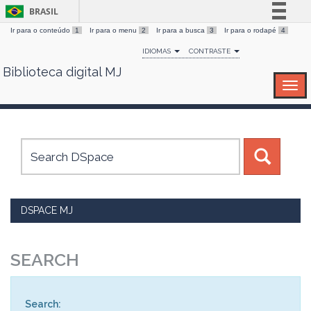
BRASIL
Ir para o conteúdo
1
Ir para o menu
2
Ir para a busca
3
Ir para o rodapé
4
Simplifique!
IDIOMAS
CONTRASTE
Comunica BR
Biblioteca digital MJ
Skip
Participe
navigation
Acesso à informação
Legislação
Canais
DSPACE MJ
SEARCH
Search: