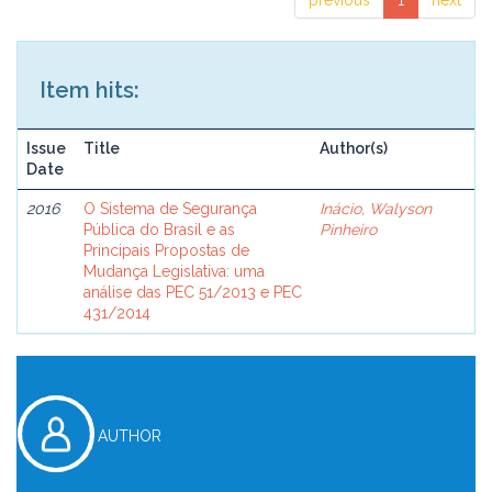
previous
1
next
Item hits:
Issue
Title
Author(s)
Date
2016
O Sistema de Segurança
Inácio, Walyson
Pública do Brasil e as
Pinheiro
Principais Propostas de
Mudança Legislativa: uma
análise das PEC 51/2013 e PEC
431/2014
AUTHOR