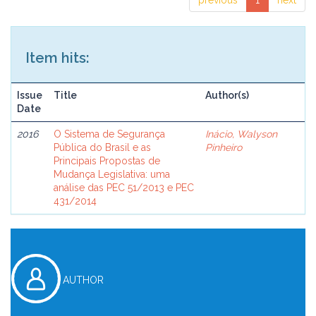
previous
1
next
Item hits:
Issue
Title
Author(s)
Date
2016
O Sistema de Segurança
Inácio, Walyson
Pública do Brasil e as
Pinheiro
Principais Propostas de
Mudança Legislativa: uma
análise das PEC 51/2013 e PEC
431/2014
AUTHOR