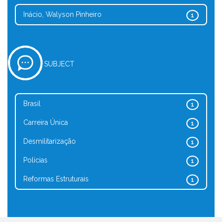
Inácio, Walyson Pinheiro
1
SUBJECT
Brasil
1
Carreira Única
1
Desmilitarização
1
Polícias
1
Reformas Estruturais
1