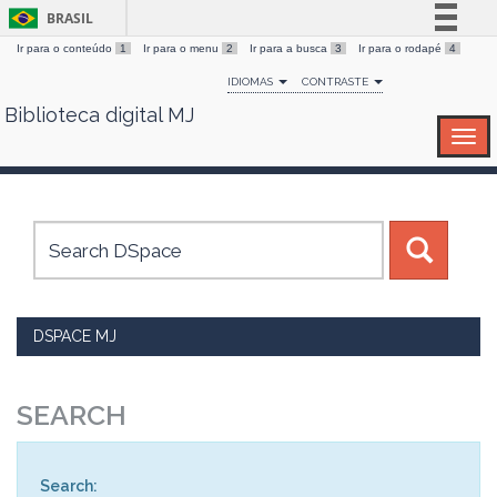
BRASIL
Ir para o conteúdo
1
Ir para o menu
2
Ir para a busca
3
Ir para o rodapé
4
Simplifique!
IDIOMAS
CONTRASTE
Comunica BR
Biblioteca digital MJ
Skip
Participe
navigation
Acesso à informação
Legislação
Canais
DSPACE MJ
SEARCH
Search: