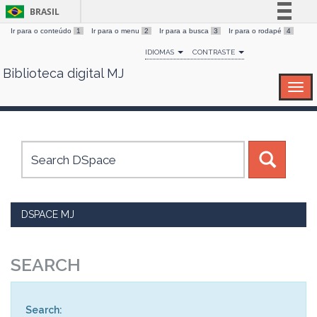
BRASIL
Ir para o conteúdo
1
Ir para o menu
2
Ir para a busca
3
Ir para o rodapé
4
Simplifique!
IDIOMAS
CONTRASTE
Comunica BR
Biblioteca digital MJ
Skip
Participe
navigation
Acesso à informação
Legislação
Canais
DSPACE MJ
SEARCH
Search: