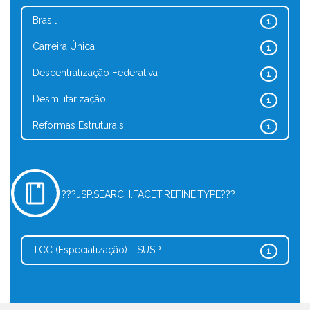
Brasil
1
Carreira Única
1
Descentralização Federativa
1
Desmilitarização
1
Reformas Estruturais
1
???JSP.SEARCH.FACET.REFINE.TYPE???
TCC (Especialização) - SUSP
1