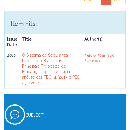
previous
1
next
Item hits:
Issue
Title
Author(s)
Date
2016
O Sistema de Segurança
Inácio, Walyson
Pública do Brasil e as
Pinheiro
Principais Propostas de
Mudança Legislativa: uma
análise das PEC 51/2013 e PEC
431/2014
SUBJECT