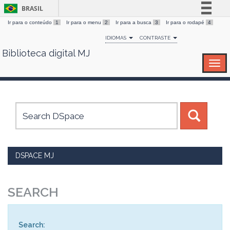
BRASIL
Ir para o conteúdo
1
Ir para o menu
2
Ir para a busca
3
Ir para o rodapé
4
Simplifique!
IDIOMAS
CONTRASTE
Comunica BR
Biblioteca digital MJ
Skip
Participe
navigation
Acesso à informação
Legislação
Canais
DSPACE MJ
SEARCH
Search: