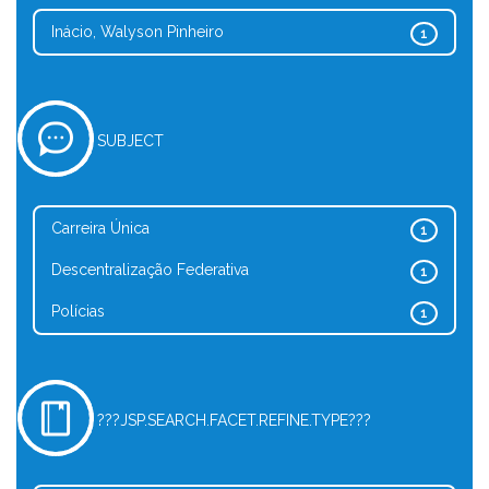
Inácio, Walyson Pinheiro
1
SUBJECT
Carreira Única
1
Descentralização Federativa
1
Polícias
1
???JSP.SEARCH.FACET.REFINE.TYPE???