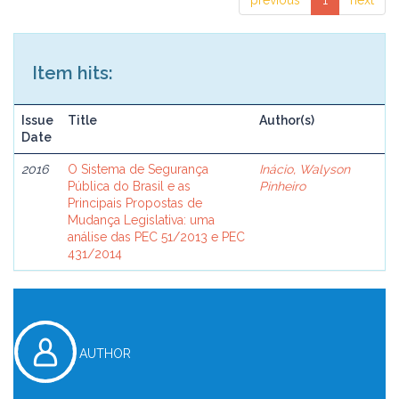
previous
1
next
Item hits:
Issue
Title
Author(s)
Date
2016
O Sistema de Segurança
Inácio, Walyson
Pública do Brasil e as
Pinheiro
Principais Propostas de
Mudança Legislativa: uma
análise das PEC 51/2013 e PEC
431/2014
AUTHOR