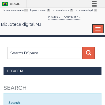
BRASIL
Ir para o conteúdo
1
Ir para o menu
2
Ir para a busca
3
Ir para o rodapé
4
Simplifique!
IDIOMAS
CONTRASTE
Comunica BR
Biblioteca digital MJ
Skip
Participe
navigation
Acesso à informação
Legislação
Canais
DSPACE MJ
SEARCH
Search: