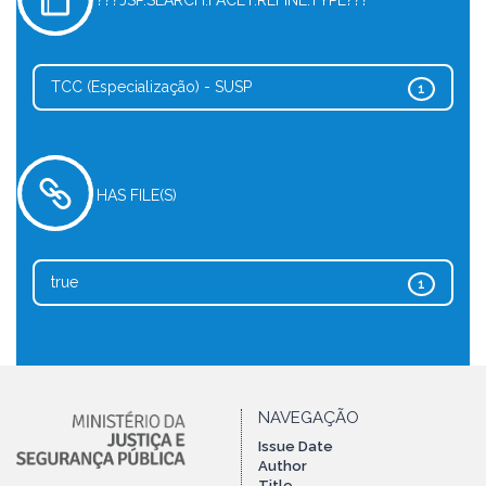
???JSP.SEARCH.FACET.REFINE.TYPE???
TCC (Especialização) - SUSP
1
HAS FILE(S)
true
1
NAVEGAÇÃO
Issue Date
Author
Title