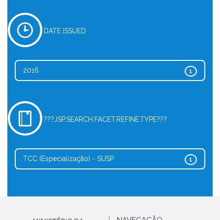
DATE ISSUED
2016
1
???JSP.SEARCH.FACET.REFINE.TYPE???
TCC (Especialização) - SUSP
1