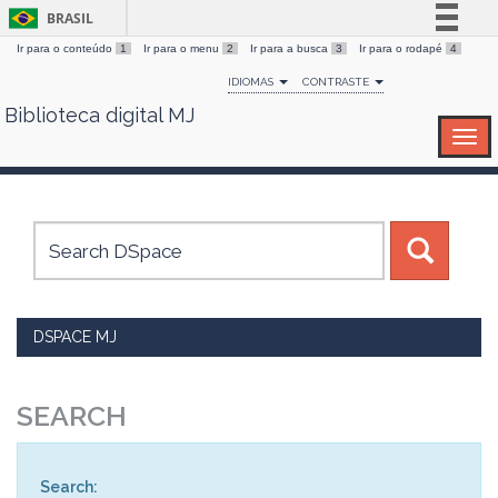
BRASIL
Ir para o conteúdo
1
Ir para o menu
2
Ir para a busca
3
Ir para o rodapé
4
Simplifique!
IDIOMAS
CONTRASTE
Comunica BR
Biblioteca digital MJ
Skip
Participe
navigation
Acesso à informação
Legislação
Canais
DSPACE MJ
SEARCH
Search: