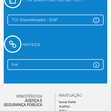
???JSP.SEARCH.FACET.REFINE.TYPE???
TCC (Especialização) - SUSP
1
HAS FILE(S)
true
1
NAVEGAÇÃO
Issue Date
Author
Title