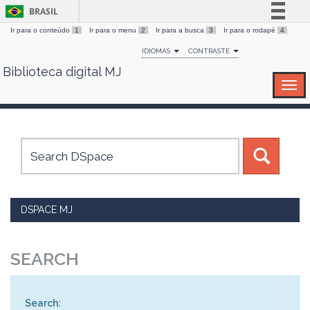
BRASIL
Ir para o conteúdo
1
Ir para o menu
2
Ir para a busca
3
Ir para o rodapé
4
Simplifique!
IDIOMAS
CONTRASTE
Comunica BR
Biblioteca digital MJ
Skip
Participe
navigation
Acesso à informação
Legislação
Canais
DSPACE MJ
SEARCH
Search: