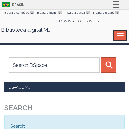
BRASIL
Ir para o conteúdo
1
Ir para o menu
2
Ir para a busca
3
Ir para o rodapé
4
Simplifique!
IDIOMAS
CONTRASTE
Comunica BR
Biblioteca digital MJ
Skip
Participe
navigation
Acesso à informação
Legislação
Canais
DSPACE MJ
SEARCH
Search: