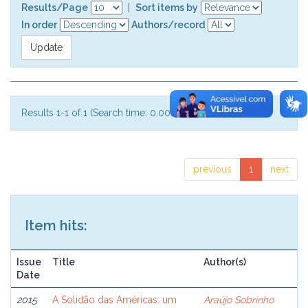
Results/Page
|
Sort items by
In order
Authors/record
Results 1-1 of 1 (Search time: 0.002 seconds).
previous
1
next
Item hits:
Issue
Title
Author(s)
Date
2015
A Solidão das Américas: um
Araújo Sobrinho