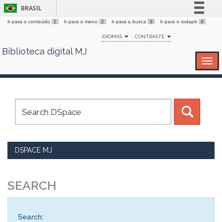
BRASIL
Ir para o conteúdo
1
Ir para o menu
2
Ir para a busca
3
Ir para o rodapé
4
Simplifique!
IDIOMAS
CONTRASTE
Comunica BR
Biblioteca digital MJ
Skip
Participe
navigation
Acesso à informação
Legislação
Canais
DSPACE MJ
SEARCH
Search: