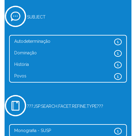
SUBJECT
Autodeterminação
1
Dominação
1
História
1
Povos
1
???JSP.SEARCH.FACET.REFINE.TYPE???
Monografia - SUSP
1