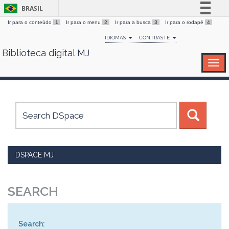
BRASIL
Ir para o conteúdo
1
Ir para o menu
2
Ir para a busca
3
Ir para o rodapé
4
Simplifique!
IDIOMAS
CONTRASTE
Comunica BR
Biblioteca digital MJ
Skip
Participe
navigation
Acesso à informação
Legislação
Canais
DSPACE MJ
SEARCH
Search: