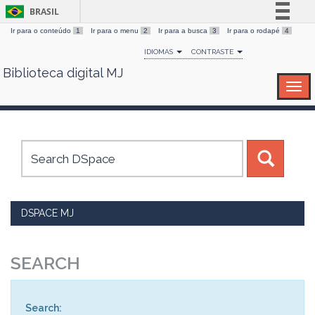
BRASIL
Ir para o conteúdo
1
Ir para o menu
2
Ir para a busca
3
Ir para o rodapé
4
Simplifique!
IDIOMAS
CONTRASTE
Comunica BR
Biblioteca digital MJ
Skip
Participe
navigation
Acesso à informação
Legislação
Canais
DSPACE MJ
SEARCH
Search: