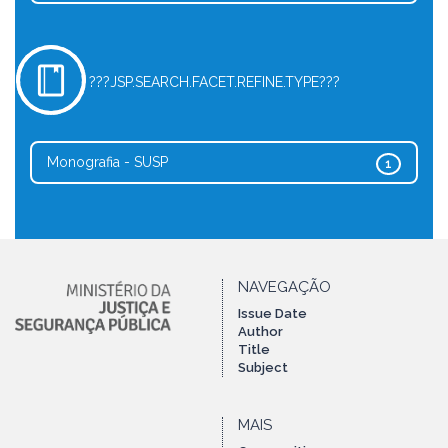
???JSP.SEARCH.FACET.REFINE.TYPE???
Monografia - SUSP
1
NAVEGAÇÃO
Issue Date
Author
Title
Subject
MAIS