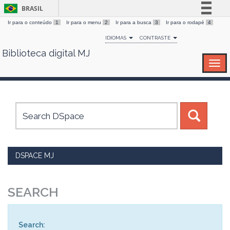
BRASIL
Ir para o conteúdo
1
Ir para o menu
2
Ir para a busca
3
Ir para o rodapé
4
Simplifique!
IDIOMAS
CONTRASTE
Comunica BR
Biblioteca digital MJ
Skip
Participe
navigation
Acesso à informação
Legislação
Canais
DSPACE MJ
SEARCH
Search: