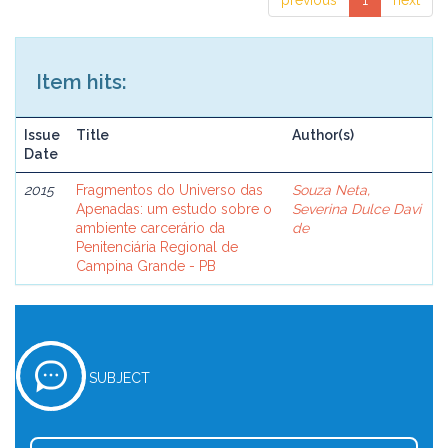
previous
1
next
Item hits:
Issue
Title
Author(s)
Date
2015
Fragmentos do Universo das
Souza Neta,
Apenadas: um estudo sobre o
Severina Dulce Davi
ambiente carcerário da
de
Penitenciária Regional de
Campina Grande - PB
SUBJECT