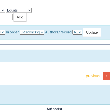
In order
Authors/record
previous
1
Author(s)