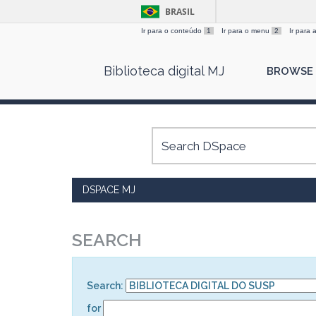
BRASIL
Ir para o conteúdo
1
Ir para o menu
2
Ir para
Skip
Biblioteca digital MJ
BROWSE
navigation
DSPACE MJ
SEARCH
Search:
for