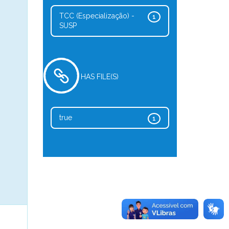
TCC (Especialização) -
1
SUSP
HAS FILE(S)
true
1