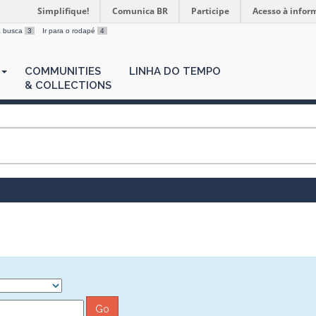
Simplifique!
Comunica BR
Participe
Acesso à infor
 a busca
3
Ir para o rodapé
4
COMMUNITIES
LINHA DO TEMPO
& COLLECTIONS