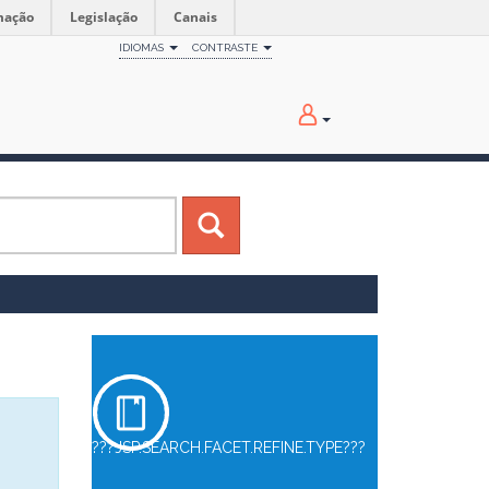
mação
Legislação
Canais
IDIOMAS
CONTRASTE
???JSP.SEARCH.FACET.REFINE.TYPE???