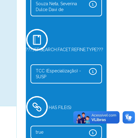
Souza Neta, Severina
1
Dulce Davi de
???JSP.SEARCH.FACET.REFINE.TYPE???
TCC (Especialização) -
1
SUSP
HAS FILE(S)
true
1