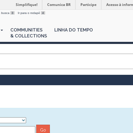
Simplifique!
Comunica BR
Participe
Acesso à infor
 a busca
3
Ir para o rodapé
4
COMMUNITIES
LINHA DO TEMPO
& COLLECTIONS