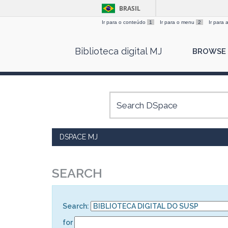
BRASIL
Ir para o conteúdo
1
Ir para o menu
2
Ir para
Skip
Biblioteca digital MJ
BROWSE
navigation
DSPACE MJ
SEARCH
Search:
for