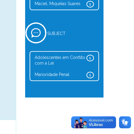
Maciel, Miquéias Suares
1
SUBJECT
Adolescentes em Conflito
1
com a Lei
Marioridade Penal
1