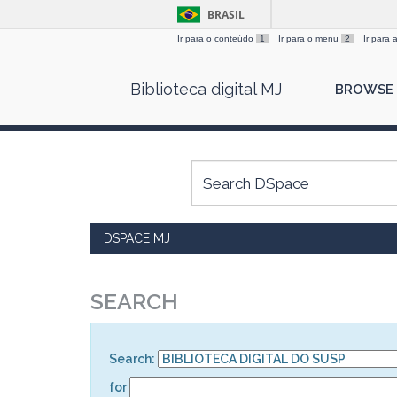
BRASIL
Ir para o conteúdo
1
Ir para o menu
2
Ir para
Skip
Biblioteca digital MJ
BROWSE
navigation
DSPACE MJ
SEARCH
Search:
for