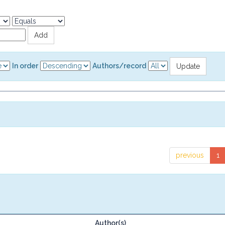
In order
Authors/record
previous
1
Author(s)