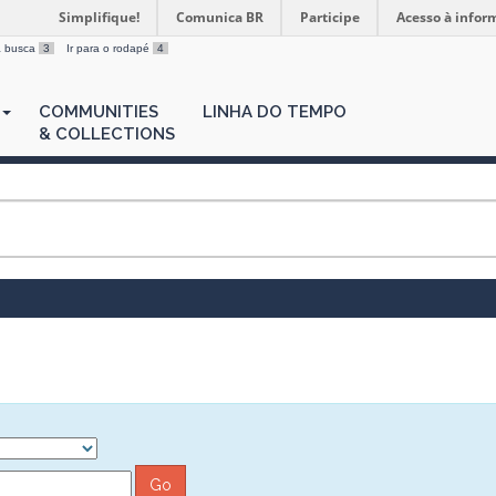
Simplifique!
Comunica BR
Participe
Acesso à infor
 a busca
3
Ir para o rodapé
4
COMMUNITIES
LINHA DO TEMPO
& COLLECTIONS