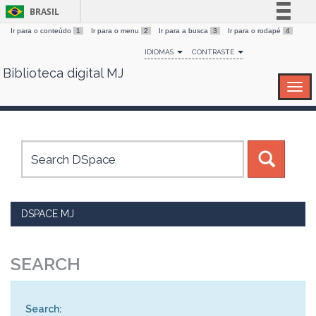
BRASIL
Ir para o conteúdo
1
Ir para o menu
2
Ir para a busca
3
Ir para o rodapé
4
Simplifique!
IDIOMAS
CONTRASTE
Comunica BR
Biblioteca digital MJ
Skip
Participe
navigation
Acesso à informação
Legislação
Canais
DSPACE MJ
SEARCH
Search: