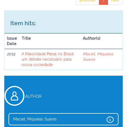
previous
1
next
Item hits:
Issue
Title
Author(s)
Date
2015
A Maioridade Penal no Brasil:
Maciel, Miquéias
um debate necessário para
Suares
nossa sociedade
AUTHOR
Maciel, Miquéias Suares
1