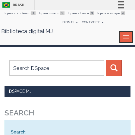
BRASIL
Ir para o conteúdo
1
Ir para o menu
2
Ir para a busca
3
Ir para o rodapé
4
Simplifique!
IDIOMAS
CONTRASTE
Comunica BR
Biblioteca digital MJ
Skip
Participe
navigation
Acesso à informação
Legislação
Canais
DSPACE MJ
SEARCH
Search: