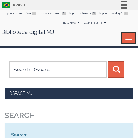
BRASIL
Ir para o conteúdo
1
Ir para o menu
2
Ir para a busca
3
Ir para o rodapé
4
Simplifique!
IDIOMAS
CONTRASTE
Comunica BR
Biblioteca digital MJ
Skip
Participe
navigation
Acesso à informação
Legislação
Canais
DSPACE MJ
SEARCH
Search: