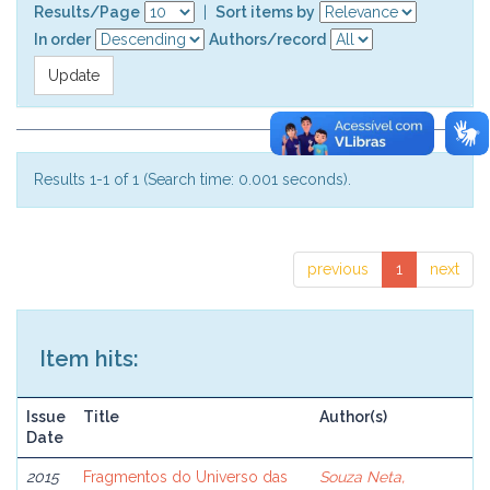
Results/Page
|
Sort items by
In order
Authors/record
Results 1-1 of 1 (Search time: 0.001 seconds).
previous
1
next
Item hits:
Issue
Title
Author(s)
Date
2015
Fragmentos do Universo das
Souza Neta,