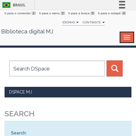
BRASIL
Ir para o conteúdo
1
Ir para o menu
2
Ir para a busca
3
Ir para o rodapé
4
Simplifique!
IDIOMAS
CONTRASTE
Comunica BR
Biblioteca digital MJ
Skip
Participe
navigation
Acesso à informação
Legislação
Canais
DSPACE MJ
SEARCH
Search: