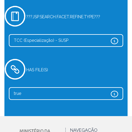
???JSP.SEARCH.FACET.REFINE.TYPE???
TCC (Especialização) - SUSP
1
HAS FILE(S)
true
1
NAVEGAÇÃO