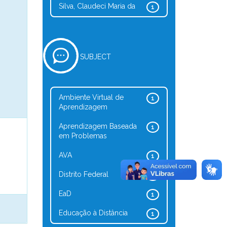
Silva, Claudeci Maria da
1
SUBJECT
Ambiente Virtual de
1
Aprendizagem
Aprendizagem Baseada
1
em Problemas
AVA
1
Distrito Federal
1
EaD
1
Educação à Distância
1