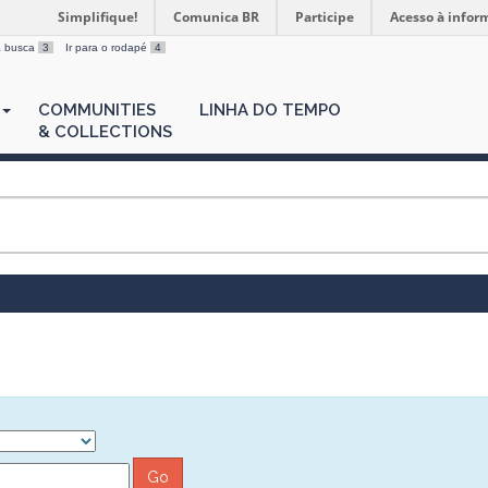
Simplifique!
Comunica BR
Participe
Acesso à infor
 a busca
3
Ir para o rodapé
4
COMMUNITIES
LINHA DO TEMPO
& COLLECTIONS