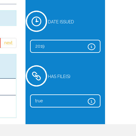
DATE ISSUED
next
2019
1
HAS FILE(S)
true
1