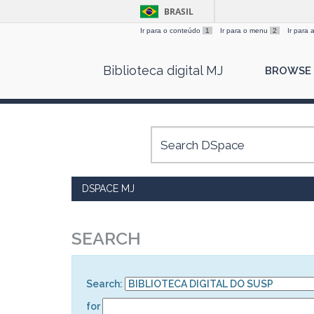
BRASIL
Ir para o conteúdo
1
Ir para o menu
2
Ir para
Skip
Biblioteca digital MJ
BROWSE
navigation
DSPACE MJ
SEARCH
Search:
for