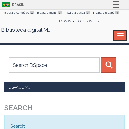
BRASIL
Ir para o conteúdo
1
Ir para o menu
2
Ir para a busca
3
Ir para o rodapé
4
Simplifique!
IDIOMAS
CONTRASTE
Comunica BR
Biblioteca digital MJ
Skip
Participe
navigation
Acesso à informação
Legislação
Canais
DSPACE MJ
SEARCH
Search: