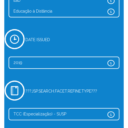
EaD
1
Educação à Distância
1
DATE ISSUED
2019
1
???JSP.SEARCH.FACET.REFINE.TYPE???
TCC (Especialização) - SUSP
1