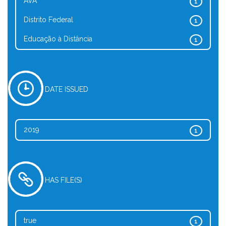
AVA
1
Distrito Federal
1
Educação à Distância
1
DATE ISSUED
2019
1
HAS FILE(S)
true
1