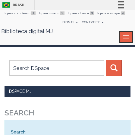
BRASIL
Ir para o conteúdo
1
Ir para o menu
2
Ir para a busca
3
Ir para o rodapé
4
Simplifique!
IDIOMAS
CONTRASTE
Comunica BR
Biblioteca digital MJ
Skip
Participe
navigation
Acesso à informação
Legislação
Canais
DSPACE MJ
SEARCH
Search: