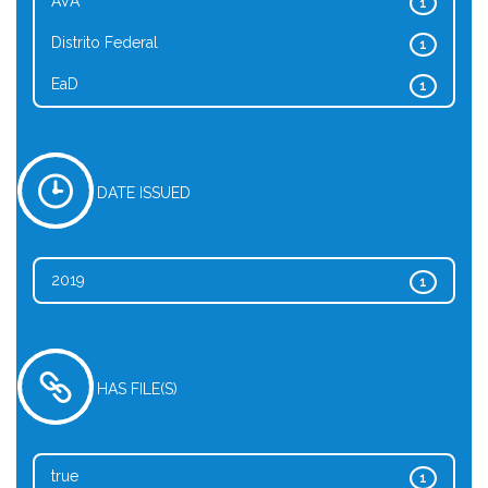
AVA
1
Distrito Federal
1
EaD
1
DATE ISSUED
2019
1
HAS FILE(S)
true
1