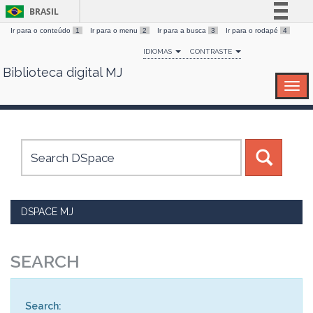
BRASIL
Ir para o conteúdo
1
Ir para o menu
2
Ir para a busca
3
Ir para o rodapé
4
Simplifique!
IDIOMAS
CONTRASTE
Comunica BR
Biblioteca digital MJ
Skip
Participe
navigation
Acesso à informação
Legislação
Canais
DSPACE MJ
SEARCH
Search: