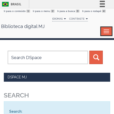
BRASIL
Ir para o conteúdo
1
Ir para o menu
2
Ir para a busca
3
Ir para o rodapé
4
Simplifique!
IDIOMAS
CONTRASTE
Comunica BR
Biblioteca digital MJ
Skip
Participe
navigation
Acesso à informação
Legislação
Canais
DSPACE MJ
SEARCH
Search: