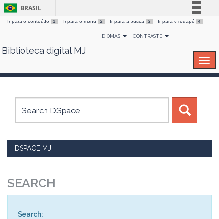
BRASIL
Ir para o conteúdo
1
Ir para o menu
2
Ir para a busca
3
Ir para o rodapé
4
Simplifique!
IDIOMAS
CONTRASTE
Comunica BR
Biblioteca digital MJ
Skip
Participe
navigation
Acesso à informação
Legislação
Canais
DSPACE MJ
SEARCH
Search: