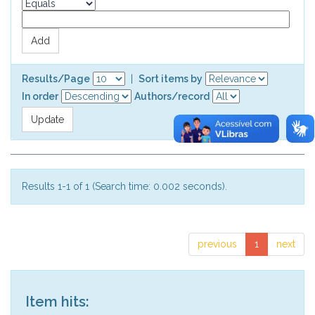
Results/Page
|
Sort items by
In order
Authors/record
Results 1-1 of 1 (Search time: 0.002 seconds).
previous
1
next
Item hits: