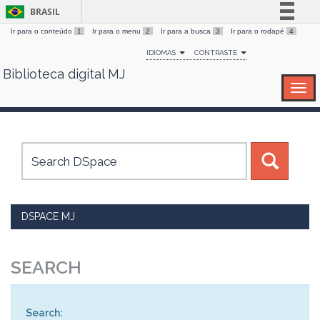
BRASIL
Ir para o conteúdo
1
Ir para o menu
2
Ir para a busca
3
Ir para o rodapé
4
Simplifique!
IDIOMAS
CONTRASTE
Comunica BR
Biblioteca digital MJ
Skip
Participe
navigation
Acesso à informação
Legislação
Canais
DSPACE MJ
SEARCH
Search: