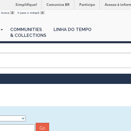
Simplifique!
Comunica BR
Participe
Acesso à infor
 a busca
3
Ir para o rodapé
4
COMMUNITIES
LINHA DO TEMPO
& COLLECTIONS