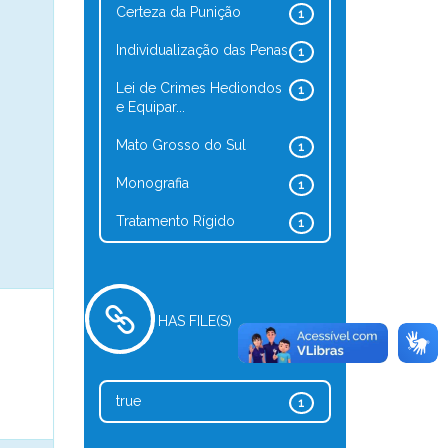
Certeza da Punição
1
Individualização das Penas
1
Lei de Crimes Hediondos
1
e Equipar...
Mato Grosso do Sul
1
Monografia
1
Tratamento Rígido
1
HAS FILE(S)
true
1