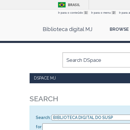
BRASIL
Ir para o conteúdo
1
Ir para o menu
2
Ir para
Skip
Biblioteca digital MJ
BROWSE
navigation
DSPACE MJ
SEARCH
Search:
for