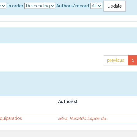
In order
Authors/record
previous
1
Author(s)
Equiparados
Silva, Ronaldo Lopes da