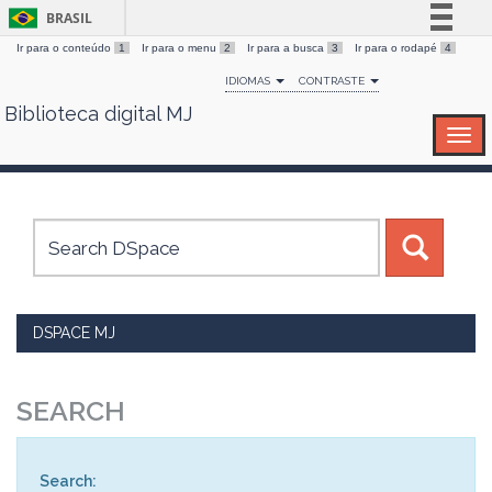
BRASIL
Ir para o conteúdo
1
Ir para o menu
2
Ir para a busca
3
Ir para o rodapé
4
Simplifique!
IDIOMAS
CONTRASTE
Comunica BR
Biblioteca digital MJ
Skip
Participe
navigation
Acesso à informação
Legislação
Canais
DSPACE MJ
SEARCH
Search: