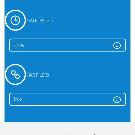
DATE ISSUED
2009
1
HAS FILE(S)
true
1