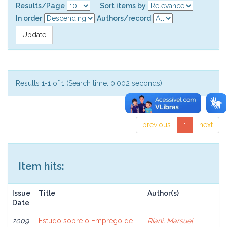
Results/Page
|
Sort items by
In order
Authors/record
Results 1-1 of 1 (Search time: 0.002 seconds).
previous
1
next
Item hits:
Issue
Title
Author(s)
Date
2009
Estudo sobre o Emprego de
Riani, Marsuel