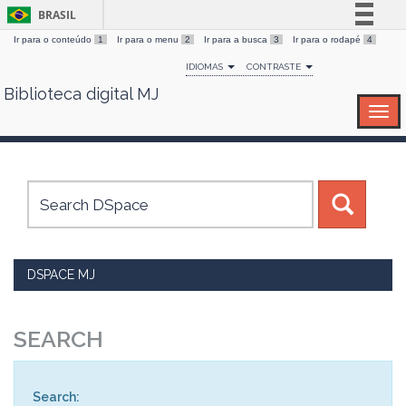
BRASIL
Ir para o conteúdo
1
Ir para o menu
2
Ir para a busca
3
Ir para o rodapé
4
Simplifique!
IDIOMAS
CONTRASTE
Comunica BR
Biblioteca digital MJ
Skip
Participe
navigation
Acesso à informação
Legislação
Canais
DSPACE MJ
SEARCH
Search: