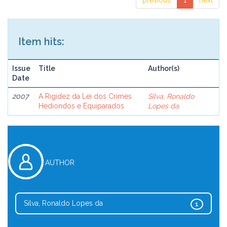
previous
1
next
Item hits:
Issue
Title
Author(s)
Date
2007
A Rigidez da Lei dos Crimes
Silva, Ronaldo
Hediondos e Equiparados
Lopes da
AUTHOR
Silva, Ronaldo Lopes da
1