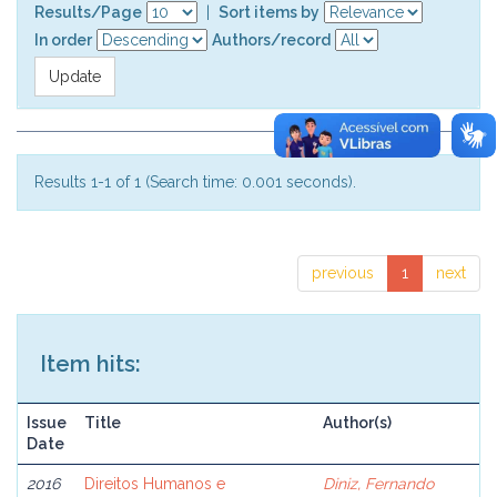
Results/Page
|
Sort items by
In order
Authors/record
Results 1-1 of 1 (Search time: 0.001 seconds).
previous
1
next
Item hits:
Issue
Title
Author(s)
Date
2016
Direitos Humanos e
Diniz, Fernando