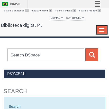
BRASIL
Ir para o conteúdo
1
Ir para o menu
2
Ir para a busca
3
Ir para o rodapé
4
Simplifique!
IDIOMAS
CONTRASTE
Comunica BR
Biblioteca digital MJ
Skip
Participe
navigation
Acesso à informação
Legislação
Canais
DSPACE MJ
SEARCH
Search: