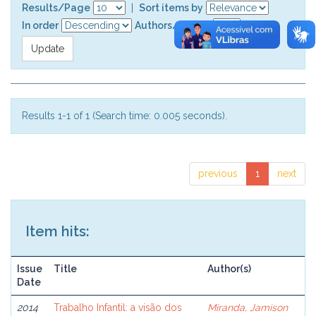
Results/Page
|
Sort items by
In order
Authors/record
Results 1-1 of 1 (Search time: 0.005 seconds).
previous
1
next
Item hits:
Issue
Title
Author(s)
Date
2014
Trabalho Infantil: a visão dos
Miranda, Jamison