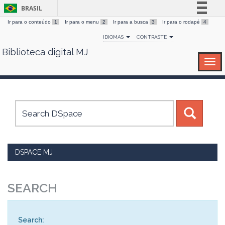
BRASIL
Ir para o conteúdo
1
Ir para o menu
2
Ir para a busca
3
Ir para o rodapé
4
Simplifique!
IDIOMAS
CONTRASTE
Comunica BR
Biblioteca digital MJ
Skip
Participe
navigation
Acesso à informação
Legislação
Canais
DSPACE MJ
SEARCH
Search: