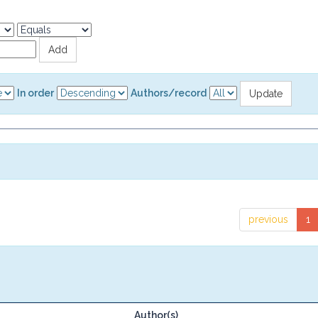
In order
Authors/record
previous
1
Author(s)