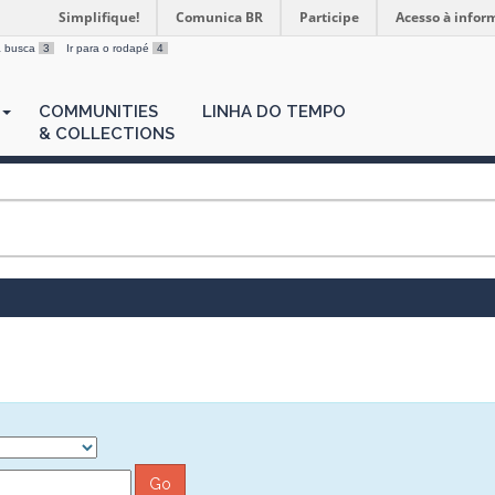
Simplifique!
Comunica BR
Participe
Acesso à infor
 a busca
3
Ir para o rodapé
4
COMMUNITIES
LINHA DO TEMPO
& COLLECTIONS