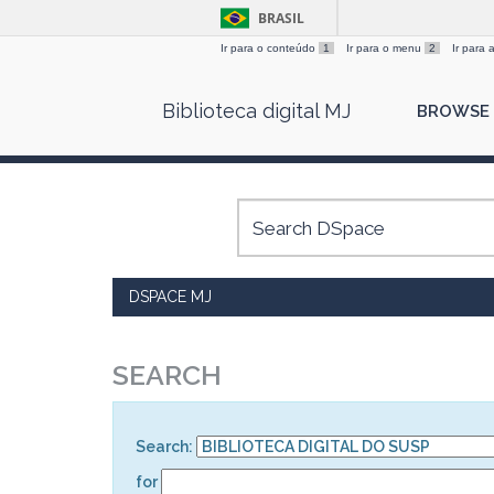
BRASIL
Ir para o conteúdo
1
Ir para o menu
2
Ir para
Skip
Biblioteca digital MJ
BROWSE
navigation
DSPACE MJ
SEARCH
Search:
for