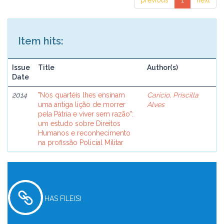
previous
1
next
Item hits:
Issue
Title
Author(s)
Date
2014
"Nos quartéis lhes ensinam
Carício, Priscilla
uma antiga lição de morrer
Alves
pela Pátria e viver sem razão":
um estudo sobre Direitos
Humanos e reconhecimento
na profissão Policial Militar
HAS FILE(S)