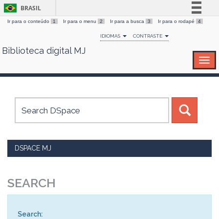
BRASIL
Ir para o conteúdo
1
Ir para o menu
2
Ir para a busca
3
Ir para o rodapé
4
Simplifique!
IDIOMAS
CONTRASTE
Comunica BR
Biblioteca digital MJ
Skip
Participe
navigation
Acesso à informação
Legislação
Canais
DSPACE MJ
SEARCH
Search: