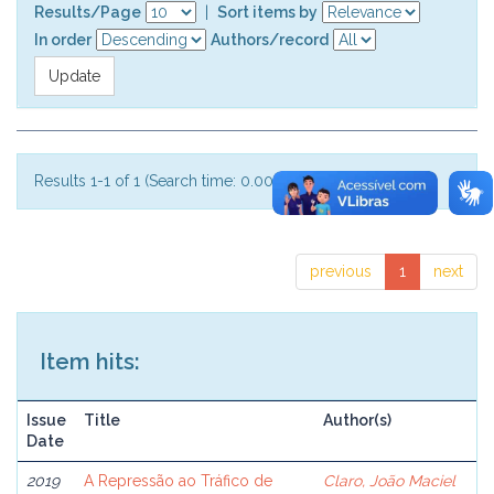
Results/Page
|
Sort items by
In order
Authors/record
Results 1-1 of 1 (Search time: 0.002 seconds).
previous
1
next
Item hits:
Issue
Title
Author(s)
Date
2019
A Repressão ao Tráfico de
Claro, João Maciel