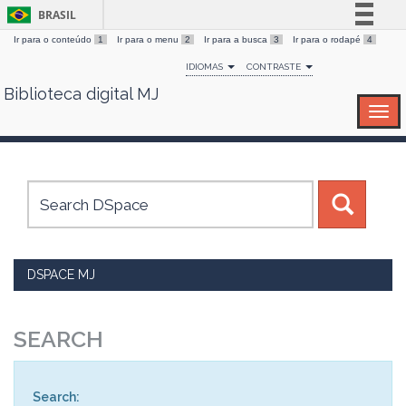
BRASIL
Ir para o conteúdo
1
Ir para o menu
2
Ir para a busca
3
Ir para o rodapé
4
Simplifique!
IDIOMAS
CONTRASTE
Comunica BR
Biblioteca digital MJ
Skip
Participe
navigation
Acesso à informação
Legislação
Canais
DSPACE MJ
SEARCH
Search: