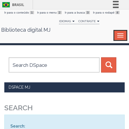
BRASIL
Ir para o conteúdo
1
Ir para o menu
2
Ir para a busca
3
Ir para o rodapé
4
Simplifique!
IDIOMAS
CONTRASTE
Comunica BR
Biblioteca digital MJ
Skip
Participe
navigation
Acesso à informação
Legislação
Canais
DSPACE MJ
SEARCH
Search: