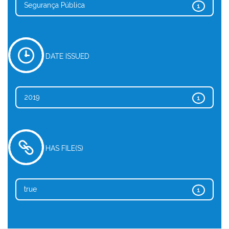
Segurança Pública
1
DATE ISSUED
2019
1
HAS FILE(S)
true
1