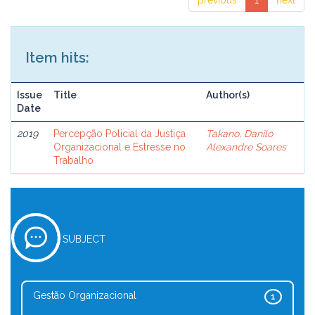
previous
1
next
Item hits:
Issue
Title
Author(s)
Date
2019
Percepção Policial da Justiça
Takano, Danilo
Organizacional e Estresse no
Alexandre Soares
Trabalho
SUBJECT
Gestão Organizacional
1