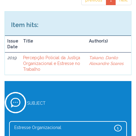
previous
1
next
Item hits:
Issue
Title
Author(s)
Date
2019
Percepção Policial da Justiça
Takano, Danilo
Organizacional e Estresse no
Alexandre Soares
Trabalho
SUBJECT
Estresse Organizacional
1