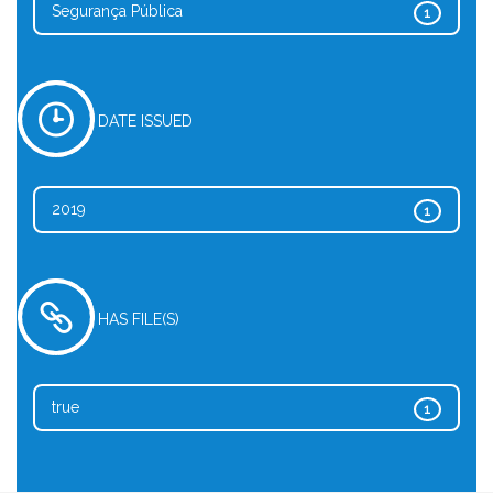
Segurança Pública
1
DATE ISSUED
2019
1
HAS FILE(S)
true
1