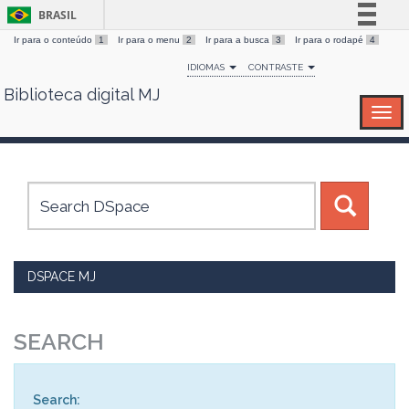
BRASIL
Ir para o conteúdo
1
Ir para o menu
2
Ir para a busca
3
Ir para o rodapé
4
Simplifique!
IDIOMAS
CONTRASTE
Comunica BR
Biblioteca digital MJ
Skip
Participe
navigation
Acesso à informação
Legislação
Canais
DSPACE MJ
SEARCH
Search: