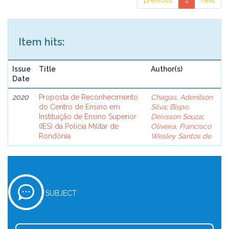
previous
1
next
Item hits:
Issue
Title
Author(s)
Date
2020
Proposta de Reconhecimento
Chagas, Adenilson
do Centro de Ensino em
Silva
;
Bispo,
Instituição de Ensino Superior
Deivsson Souza
;
(IES) da Polícia Militar de
Oliveira, Francisco
Rondônia
Wesley Santos de
SUBJECT