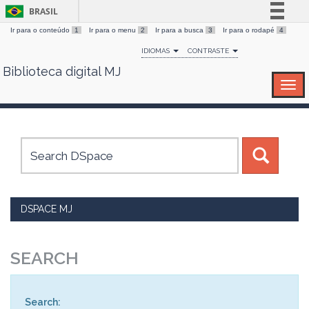
BRASIL
Ir para o conteúdo
1
Ir para o menu
2
Ir para a busca
3
Ir para o rodapé
4
Simplifique!
IDIOMAS
CONTRASTE
Comunica BR
Biblioteca digital MJ
Skip
Participe
navigation
Acesso à informação
Legislação
Canais
DSPACE MJ
SEARCH
Search: