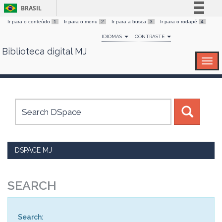
BRASIL
Ir para o conteúdo
1
Ir para o menu
2
Ir para a busca
3
Ir para o rodapé
4
Simplifique!
IDIOMAS
CONTRASTE
Comunica BR
Biblioteca digital MJ
Skip
Participe
navigation
Acesso à informação
Legislação
Canais
DSPACE MJ
SEARCH
Search: