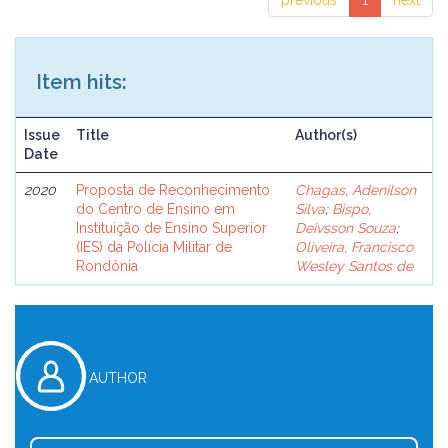
previous
1
next
Item hits:
Issue
Title
Author(s)
Date
2020
Proposta de Reconhecimento
Chagas, Adenilson
do Centro de Ensino em
Silva
;
Bispo,
Instituição de Ensino Superior
Deivsson Souza
;
(IES) da Polícia Militar de
Oliveira, Francisco
Rondônia
Wesley Santos de
AUTHOR