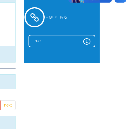
HAS FILE(S)
true
1
next