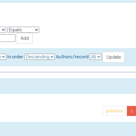
In order
Authors/record
previous
1