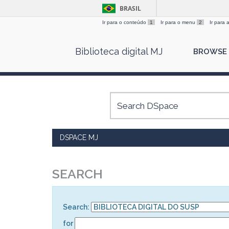
BRASIL
Ir para o conteúdo
1
Ir para o menu
2
Ir para
Skip
Biblioteca digital MJ
BROWSE
navigation
DSPACE MJ
SEARCH
Search:
for