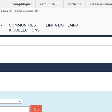
Simplifique!
Comunica BR
Participe
Acesso à infor
 a busca
3
Ir para o rodapé
4
COMMUNITIES
LINHA DO TEMPO
& COLLECTIONS