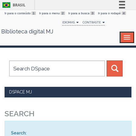
BRASIL
Ir para o conteúdo
1
Ir para o menu
2
Ir para a busca
3
Ir para o rodapé
4
Simplifique!
IDIOMAS
CONTRASTE
Comunica BR
Biblioteca digital MJ
Skip
Participe
navigation
Acesso à informação
Legislação
Canais
DSPACE MJ
SEARCH
Search: