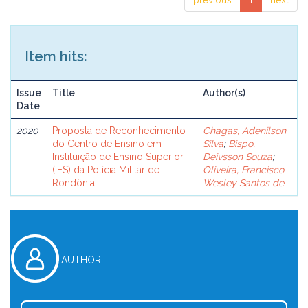
previous
1
next
Item hits:
Issue
Title
Author(s)
Date
2020
Proposta de Reconhecimento
Chagas, Adenilson
do Centro de Ensino em
Silva
;
Bispo,
Instituição de Ensino Superior
Deivsson Souza
;
(IES) da Polícia Militar de
Oliveira, Francisco
Rondônia
Wesley Santos de
AUTHOR