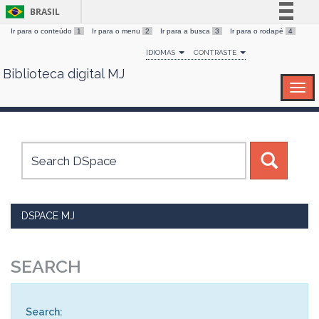
BRASIL
Ir para o conteúdo
1
Ir para o menu
2
Ir para a busca
3
Ir para o rodapé
4
Simplifique!
IDIOMAS
CONTRASTE
Comunica BR
Biblioteca digital MJ
Skip
Participe
navigation
Acesso à informação
Legislação
Canais
DSPACE MJ
SEARCH
Search: