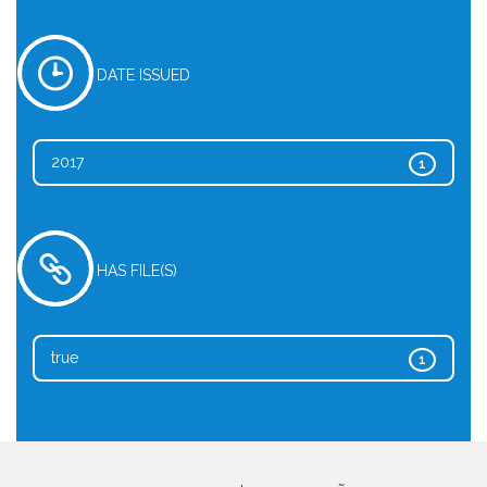
DATE ISSUED
2017
1
HAS FILE(S)
true
1