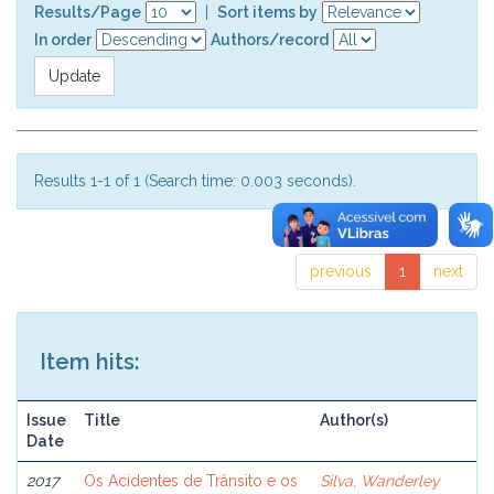
Results/Page
|
Sort items by
In order
Authors/record
Results 1-1 of 1 (Search time: 0.003 seconds).
previous
1
next
Item hits:
Issue
Title
Author(s)
Date
2017
Os Acidentes de Trânsito e os
Silva, Wanderley