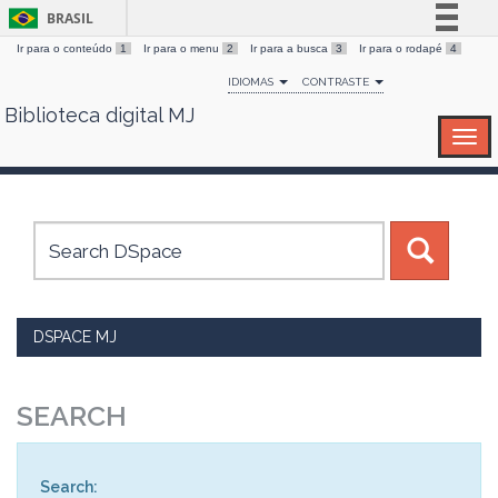
BRASIL
Ir para o conteúdo
1
Ir para o menu
2
Ir para a busca
3
Ir para o rodapé
4
Simplifique!
IDIOMAS
CONTRASTE
Comunica BR
Biblioteca digital MJ
Skip
Participe
navigation
Acesso à informação
Legislação
Canais
DSPACE MJ
SEARCH
Search: