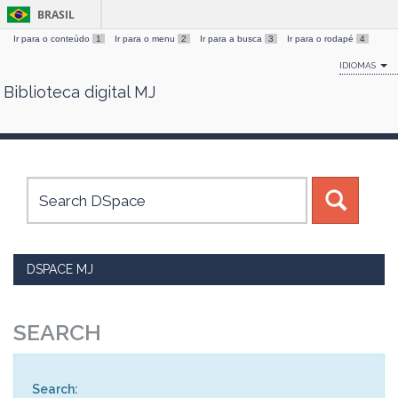
BRASIL
Ir para o conteúdo
1
Ir para o menu
2
Ir para a busca
3
Ir para o rodapé
4
IDIOMAS
Biblioteca digital MJ
Skip
navigation
DSPACE MJ
SEARCH
Search: