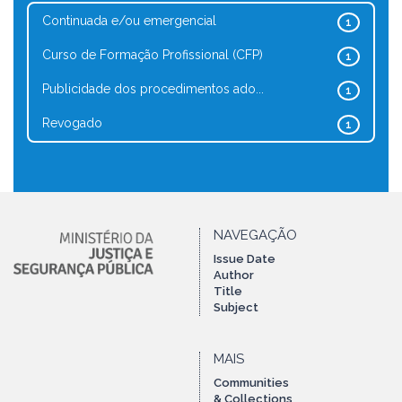
Continuada e/ou emergencial
1
Curso de Formação Profissional (CFP)
1
Publicidade dos procedimentos ado...
1
Revogado
1
NAVEGAÇÃO
Issue Date
Author
Title
Subject
MAIS
Communities
& Collections