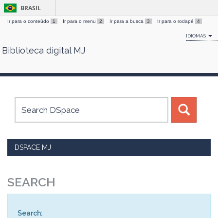
BRASIL
Ir para o conteúdo
1
Ir para o menu
2
Ir para a busca
3
Ir para o rodapé
4
IDIOMAS
Biblioteca digital MJ
Skip
navigation
DSPACE MJ
SEARCH
Search: