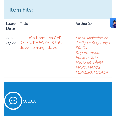
Item hits:
Issue
Title
Author(s)
Date
2022-
Instrução Normativa GAB-
Brasil. Ministério da
03-22
DEPEN/DEPEN/MJSP nº 42,
Justiça e Segurança
de 22 de março de 2022
Pública
;
Departamento
Penitenciário
Nacional
;
TÂNIA
MARIA MATOS
FERREIRA FOGAÇA
SUBJECT