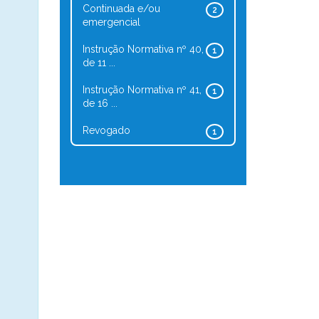
Continuada e/ou
2
emergencial
Instrução Normativa nº 40,
1
de 11 ...
Instrução Normativa nº 41,
1
de 16 ...
Revogado
1