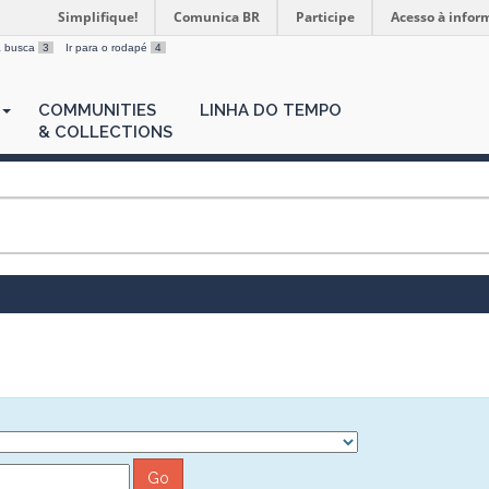
Simplifique!
Comunica BR
Participe
Acesso à infor
 a busca
3
Ir para o rodapé
4
COMMUNITIES
LINHA DO TEMPO
& COLLECTIONS