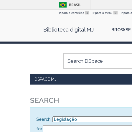
BRASIL
Ir para o conteúdo
1
Ir para o menu
2
Ir para
Skip
Biblioteca digital MJ
BROWSE
navigation
DSPACE MJ
SEARCH
Search:
for