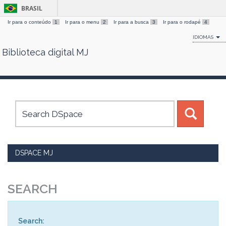
BRASIL
Ir para o conteúdo
1
Ir para o menu
2
Ir para a busca
3
Ir para o rodapé
4
IDIOMAS
Biblioteca digital MJ
Skip
navigation
DSPACE MJ
SEARCH
Search: