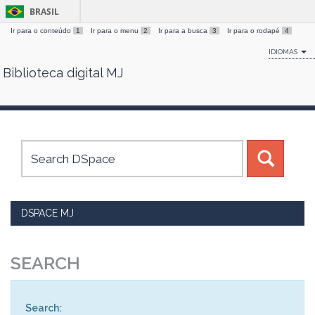
BRASIL
Ir para o conteúdo
1
Ir para o menu
2
Ir para a busca
3
Ir para o rodapé
4
IDIOMAS
Biblioteca digital MJ
Skip
navigation
DSPACE MJ
SEARCH
Search: