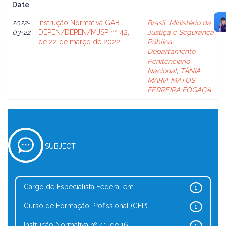
Date
2022-
Instrução Normativa GAB-
Brasil. Ministério da
03-22
DEPEN/DEPEN/MJSP nº 42,
Justiça e Segurança
de 22 de março de 2022
Pública
;
Departamento
Penitenciário
Nacional
;
TÂNIA
MARIA MATOS
FERREIRA FOGAÇA
SUBJECT
Cargo de Especialista Federal em ...
1
Curso de Formação Profissional (CFP)
1
Instrução Normativa nº 41, de 16 ...