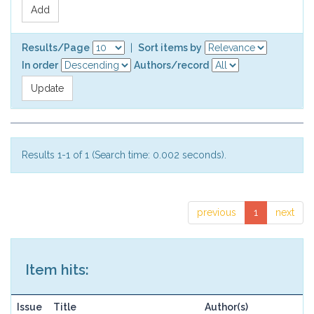
Results/Page
|
Sort items by
In order
Authors/record
Results 1-1 of 1 (Search time: 0.002 seconds).
previous
1
next
Item hits:
Issue
Title
Author(s)