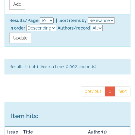
Results/Page
|
Sort items by
In order
Authors/record
Results 1-1 of 1 (Search time: 0.002 seconds).
previous
1
next
Item hits:
Issue
Title
Author(s)