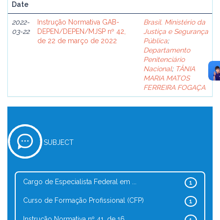
Date
2022-
Instrução Normativa GAB-
Brasil. Ministério da
03-22
DEPEN/DEPEN/MJSP nº 42,
Justiça e Segurança
de 22 de março de 2022
Pública
;
Departamento
Penitenciário
Nacional
;
TÂNIA
MARIA MATOS
FERREIRA FOGAÇA
SUBJECT
Cargo de Especialista Federal em ...
1
Curso de Formação Profissional (CFP)
1
Instrução Normativa nº 41, de 16 ...