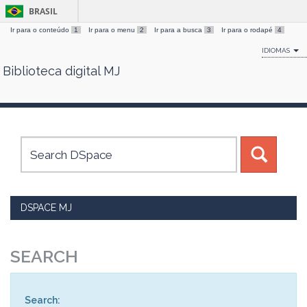
BRASIL
Ir para o conteúdo
1
Ir para o menu
2
Ir para a busca
3
Ir para o rodapé
4
IDIOMAS
Biblioteca digital MJ
Skip
navigation
DSPACE MJ
SEARCH
Search: