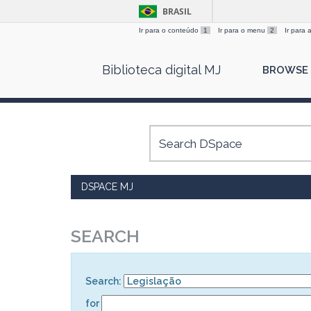
BRASIL
Ir para o conteúdo
1
Ir para o menu
2
Ir para
Skip
Biblioteca digital MJ
BROWSE
navigation
DSPACE MJ
SEARCH
Search:
for