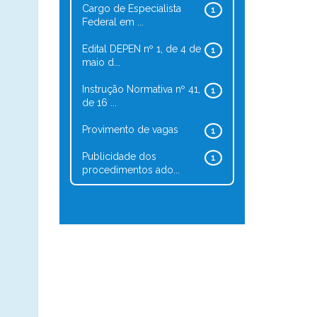
Cargo de Especialista
1
Federal em ...
Edital DEPEN nº 1, de 4 de
1
maio d...
Instrução Normativa nº 41,
1
de 16 ...
Provimento de vagas
1
Publicidade dos
1
procedimentos ado...