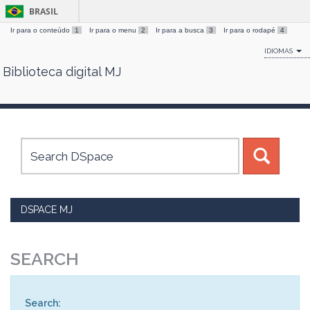
BRASIL
Ir para o conteúdo
1
Ir para o menu
2
Ir para a busca
3
Ir para o rodapé
4
IDIOMAS
Biblioteca digital MJ
Skip
navigation
DSPACE MJ
SEARCH
Search: